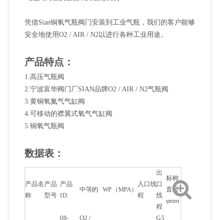
凭借Sian铜氧气瓶阀门安装到工业气瓶，我们的客户能够
安全地使用O2 / AIR / N2以进行各种工业用途。
产品特点：
1.高压气瓶阀
2.宁波富华阀门厂SIAN品牌O2 / AIR / N2气瓶阀
3.黄铜氧氮气气缸阀
4.可移动的襟翼式氧气气缸阀
5.铜氧气瓶阀
数据表：
出
标称
产品名
产品
产品
入口线
口
中等的
WP（MPA）
直径
称
型号
ID.
程
线
φmm
程
08-
O2 /
G5