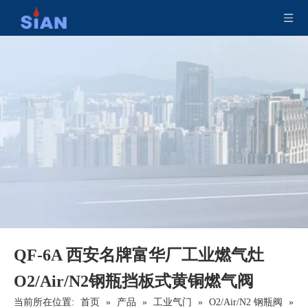
黄铜氮氩氦气钢瓶阀
二氧化碳安全灭火阀
QF-6A 西安名牌富华厂工业燃气灶
O2/Air/N2钢瓶挡板式黄铜燃气阀
当前所在位置:
首页
»
产品
»
工业气门
»
O2/Air/N2 钢瓶阀
»