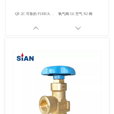
QF-2C 可靠的 FUHUA 工厂 SiAN 品牌安全工业燃气灶 N2/O2/气缸挡板式阀门黄铜
氧气阀 O2 空气 N2 阀
优质实用的轴联式O2 Air N2气瓶阀