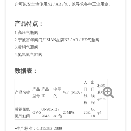
户可以安全地使用N2 / AR /他，以寻求各种工业用途。
产品特点：
1.高压气瓶阀
2.宁波富华阀门厂SIAN品牌N2 / AR / HE气瓶阀
3.黄铜气瓶阀
4.氮氩氦气缸阀
数据表：
入
出
标称
产品
产品
中等
口
口
产品名称
WP（MPA）
直径
型号
ID.
的
线
线
φmm
程
程
黄铜氮氩
08-905-
n2 /
G5
GV-5
20MPA
25E.
φ4.
氦气缸阀
704A
ar /他
/ 8.
•生产标准：GB15382-2009