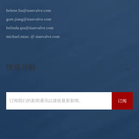
helene.liu@sianvalve.com
gore.jiang@sianvalve.com
belinda.qiu@sianvalve.com
michael.miao.
@ sianvalve.com
快速导航
订阅