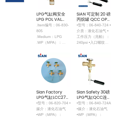
LPG气缸阀安全
SiAN 可定制 20 磅
LPG POL VAL
丙烷罐 QCC OPD
VOR墨西哥
溢流阀出售
.Item编号：06-830-
•型号：06-840-724 •
805
介质：液化石油气 •
.Medium：LPG
工作压力（兆帕）：
.WP（MPA）：
240psi •入口螺纹：
17bar
3/4-14 NGT
.inlet线程：3/4-14
NGT
Sian Factory
Sian Safety 30磅
LPG气缸LCC27
LPG气缸QCC连接
QCC SV6丙烷罐
OPD油箱阀阀
•型号：06-820-704 •
•型号：06-840-724A
阀
媒介：液化石油气
•媒介：液化石油气
•WP（MPA）：
•WP（MPA）：