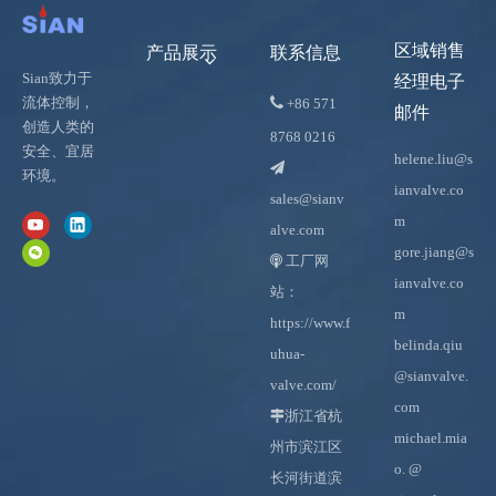
区域销售
产品展示
联系信息
Sian致力于
经理电子

流体控制，
+86
571
邮件
创造人类的
8768 0216
安全、宜居
helene.liu@s

环境。
ianvalve.co
sales@sianv
m
alve.com
gore.jiang@s
工厂网

ianvalve.co
站：
m
https://www.f
belinda.qiu
uhua-
@sianvalve.
valve.com/
com

浙江省杭
michael.mia
州市滨江区
o.
@
长河街道滨