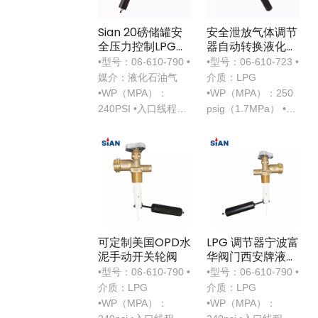
Sian 20磅储罐安
安全泄放气体调节
全压力控制LPG
器自动转换液化石
OPD阀
油气阀
•型号：06-610-790 •
•型号：06-610-723 •
媒介：液化石油气
介质：LPG
•WP（MPA）：
•WP（MPA）：250
240PSI •入口线程：
psig（1.7MPa） •入
3/4-14 NGT
口线程：3 / 4-14
NGT
可定制美国OPD水
LPG 调节器宁波富
泥手动开关轮阀
华阀门西安牌液化
石油气 OPD 阀门
•型号：06-610-790 •
•型号：06-610-790 •
带人体工学手轮美
介质：LPG
介质：LPG
国
•WP（MPA）：
•WP（MPA）：