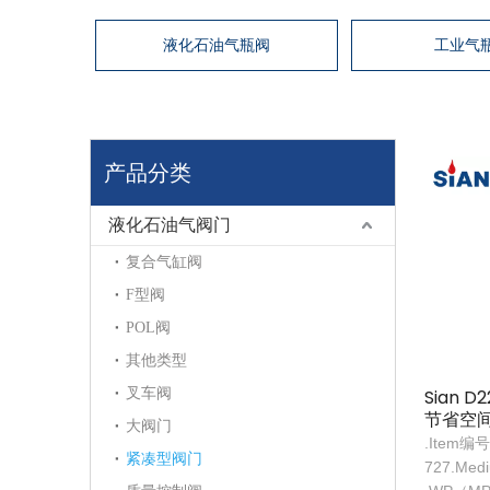
液化石油气瓶阀
工业气
产品分类
液化石油气阀门
复合气缸阀
F型阀
POL阀
其他类型
叉车阀
Sian 
节省空
大阀门
体控制
.Item编号
紧凑型阀门
727.Me