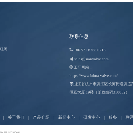
联系信息
瓶阀

+86
571 8768 0216
sales@sianvalve.com

工厂网站：

https://www.fuhua-valve.com/

浙江省杭州市滨江区长河街道滨盛路 1
明豪大厦 19楼（邮政编码310052）
|
关于我们
|
产品介绍
|
新闻中心
|
研发中心
|
服务
|
联