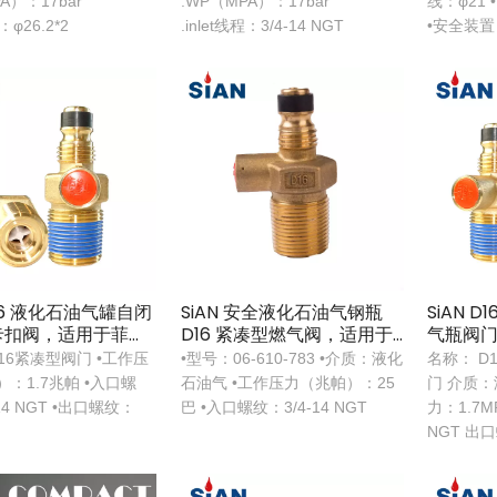
A）：17bar
.WP（MPA）：17bar
线：φ21 
程：φ26.2*2
.inlet线程：3/4-14 NGT
•安全装置
D16 液化石油气罐自闭
SiAN 安全液化石油气钢瓶
SiAN 
卡扣阀，适用于菲律
D16 紧凑型燃气阀，适用于
气瓶阀门 3
菲律宾
烷罐烹
16紧凑型阀门 •工作压
•型号：06-610-783 •介质：液化
名称： D
：1.7兆帕 •入口螺
石油气 •工作压力（兆帕）：25
门 介质：
14 NGT •出口螺纹：
巴 •入口螺纹：3/4-14 NGT
力：1.7MP
NGT 出