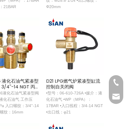
•WP（MPA）：17BAR
纹：W28.8*1/14 •出口螺纹：
：21BAR
Φ20mm
D16 液化石油气紧凑型
D21 LPG燃气炉紧凑型缸流
+86 571 
/4''-14 NGT 丙
控制自关闭阀
饪控制阀
16液化石油气紧凑型阀
•型号：06-610-726A •媒介：液
sales@si
液化石油气 工作压
化石油气 •WP（MPA）：
a 入口螺纹：3/4''-14
17BAR •入口线程：3/4-14 NGT
口螺纹：16mm
•出口线：φ21