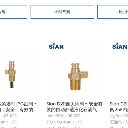
瓶阀
天然气阀
医用
D22紧凑型LPG缸阀 -
Sian D20自关闭阀 - 安全有
Sian 
间，安全，有效的气
效的自动舒适液化石油气阀
阀25E
阀
：06-622-
.Item编号：06-620-
•型号：06
dium：LPG
791b.Medium：LPG
石油气 •