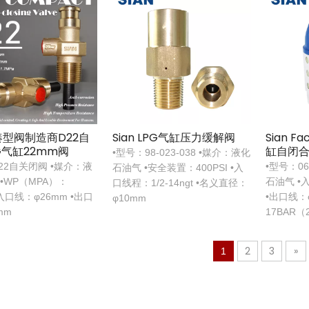
紧凑型阀制造商D22自
Sian LPG气缸压力缓解阀
Sian F
G气缸22mm阀
缸自闭
•型号：98-023-038 •媒介：液化
22自关闭阀 •媒介：液
•型号：06
石油气 •安全装置：400PSI •入
•WP（MPA）：
石油气 •入
口线程：1/2-14ngt •名义直径：
•入口线：φ26mm •出口
•出口线：φ
φ10mm
mm
17BAR（
26BAR （
2
3
»
1