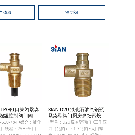
气体阀
消防阀
D21 LPG缸自关闭紧凑
SiAN D20 液化石油气钢瓶
丙烷罐控制阀门阀
紧凑型阀门厨房烹饪丙烷罐
自闭阀
-610-784 •媒介：液化
•型号：D20紧凑型阀门 •工作压
入口线程：25E •出口
力（兆帕）：1.7兆帕 •入口螺