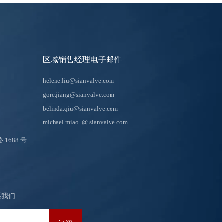
区域销售经理电子邮件
helene.liu@sianvalve.com
gore.jiang@sianvalve.com
belinda.qiu@sianvalve.com
michael.miao.
@ sianvalve.com
688 号
系我们