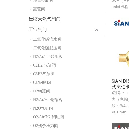
.WP（MP
质量控制阀
.inlet线
露营阀
压缩天然气阀门
工业气门
二氧化碳汽水阀
二氧化碳残压阀
N2/Ar/He 残压阀
C2H2 气缸阀
C3H8气缸阀
SiAN 
Cl2钢瓶阀
式烹饪
H2钢瓶阀
宾
•型号：D
力（兆帕）
N2/Ar/He 钢瓶阀
纹：3/4-
N2O气缸阀
Φ16mm
O2/Air/N2 钢瓶阀
O2残余压力阀