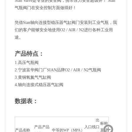
Sian Valve是专业的安全阀，携带压力安全超级井！ Sian
气瓶阀门在安全控制方面做得好！
凭借Sian轴向连接型稳压器气缸阀门安装到工业气瓶，我
们的客户能够安全地使用O2 / AIR / N2进行各种工业用
途。
产品特点：
1.高压气瓶阀
2.宁波富华阀门厂SIAN品牌O2 / AIR / N2气瓶阀
3.黄铜氧氮气气缸阀
4.轴向连接式稳压器气缸阀
数据表：
出
标称
产品
产品
入口线
口
产品名称
中等的
WP（MPA）
直径