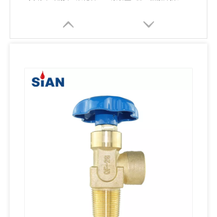
使用减压黄铜液化石油气阀烧烤
QF-35C 便宜的价格中国制造的二氧化碳空气阀气缸轴向式阀门黄铜安全阀