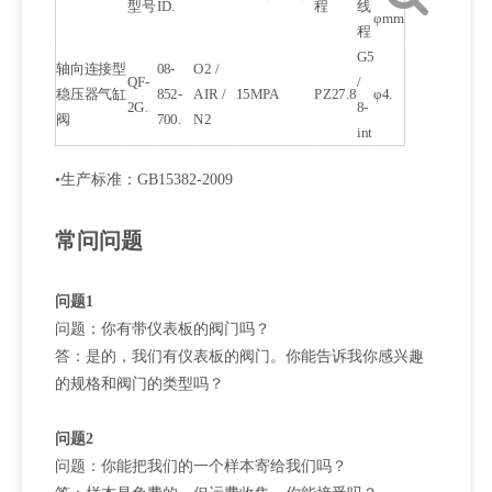
型号
ID.
程
线
φmm
程
G5
轴向连接型
08-
O2 /
QF-
/
稳压器气缸
852-
AIR /
15MPA
PZ27.8
φ4.
2G.
8-
阀
700.
N2
int
•生产标准：GB15382-2009
常问问题
问题1
问题：你有带仪表板的阀门吗？
答：是的，我们有仪表板的阀门。你能告诉我你感兴趣
的规格和阀门的类型吗？
问题2
问题：你能把我们的一个样本寄给我们吗？