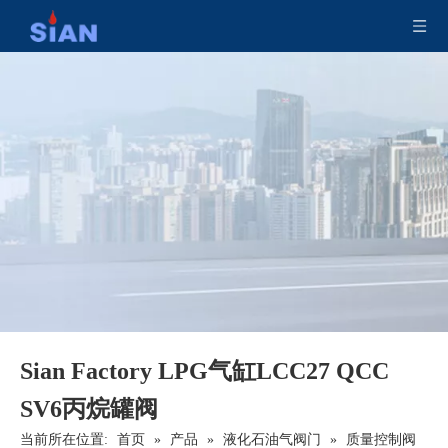
LPG气缸阀安全LPG POL VAL VOR墨西哥
SiAN 可定制 20 磅丙烷罐 QCC OPD 溢流阀出售
Sian LPG QCC复合缸阀带扩散喷嘴
Sian Safety 30磅LPG气缸QCC连接OPD油箱阀阀
Sian Factory LPG气缸LCC27 QCC
SV6丙烷罐阀
当前所在位置:
首页
»
产品
»
液化石油气阀门
»
质量控制阀