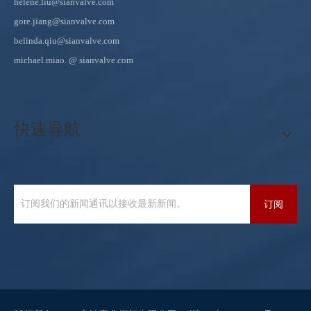
helene.liu@sianvalve.com
gore.jiang@sianvalve.com
belinda.qiu@sianvalve.com
michael.miao.
@ sianvalve.com
快速导航
订阅