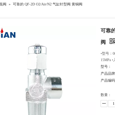
 钢瓶阀
»
可靠的 QF-2D O2/Air/N2 气缸针型阀 黄铜阀
可靠的 
阀
•型号：08
15MPa 
型号：
产品品
产品编
数量：