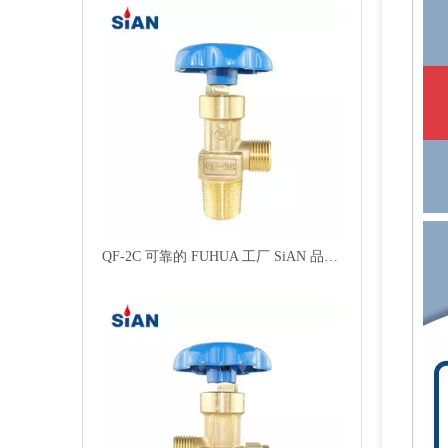
QF-2C 可靠的 FUHUA 工厂 SiAN 品牌安全工业燃气灶 N2/O2/气缸挡板式阀门黄铜