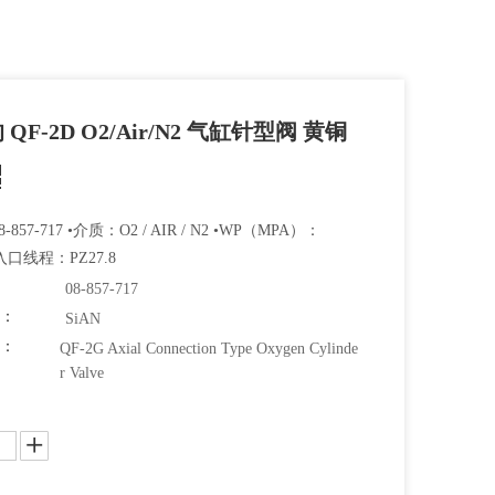
QF-2D O2/Air/N2 气缸针型阀 黄铜
-857-717 •介质：O2 / AIR / N2 •WP（MPA）：
•入口线程：PZ27.8
08-857-717
牌：
SiAN
码：
QF-2G Axial Connection Type Oxygen Cylinde
r Valve