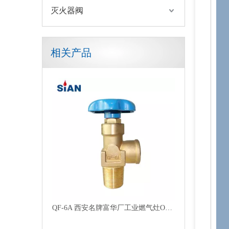
灭火器阀
相关产品
QF-7D2 可靠的 SiAN 牌工业燃气灶 O2/Air/N2 气缸轴向式黄铜燃气阀
QF-6A 西安名牌富华厂工业燃气灶O2/Air/N2钢瓶挡板式黄铜燃气阀