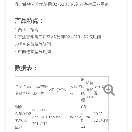
客户能够安全地使用O2 / AIR / N2进行各种工业用途。
产品特点：
1.高压气瓶阀
2.宁波富华阀门厂SIAN品牌O2 / AIR / N2气瓶阀
3.铜合金氧氮气缸阀
4.轴向连接型气瓶阀
数据表：
出
标称
产品
产品
产品
中等
入口线
口
安全装
WP（MPA）
直径
名称
型号
ID.
的
程
线
置
φmm
程
铜合
G5
08-
O2 /
金氧
MA2-
/
20.25-
852-
AIR
15MPA
PZ27.8
φ4.
氮气
10
8-
22.5MPA
764
/ N2
缸阀
int