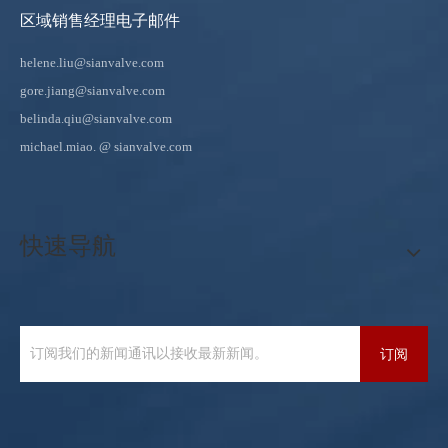
区域销售经理电子邮件
helene.liu@sianvalve.com
gore.jiang@sianvalve.com
belinda.qiu@sianvalve.com
michael.miao.
@ sianvalve.com
快速导航
订阅