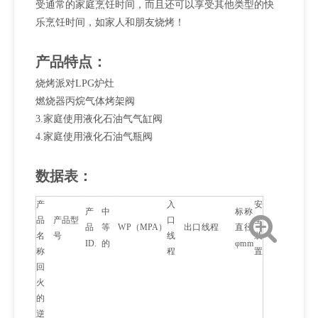
受通常的家庭烹饪时间，而且还可以享受其他类型的快
乐烹饪时间，如家人和朋友烧烤！
产品特点：
烧烤派对LPG炉灶
燃烧器丙烷气体烤架阀
3.家庭使用液化石油气气缸阀
4.家庭使用液化石油气瓶阀
数据表：
产
入
安
产
中
标称
品
产品型
口
全
品
等
WP（MPA）
出口线程
直径
名
号
线
装
ID.
的
φmm
称
程
置
回
火
的
逆