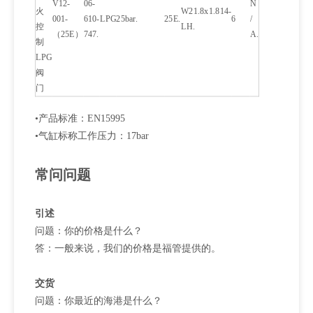
V12-
06-
N
火
W21.8x1.814-
001-
610-
LPG
25bar.
25E.
6
/
控
LH.
（25E）
747.
A.
制
LPG
阀
门
•产品标准：EN15995
•气缸标称工作压力：17bar
常问问题
引述
问题：你的价格是什么？
答：一般来说，我们的价格是福管提供的。
交货
问题：你最近的海港是什么？