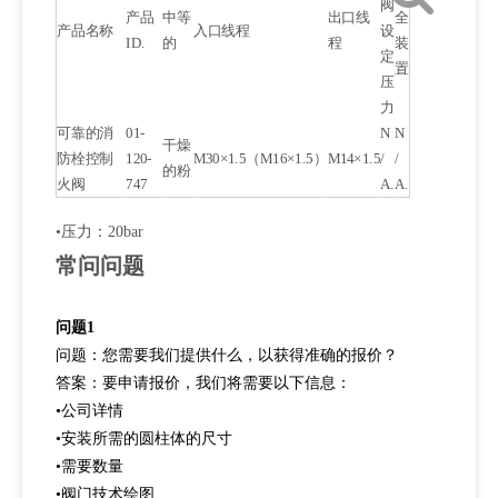
阀
产品
中等
出口线
全
产品名称
入口线程
设
ID.
的
程
装
定
置
压
力
可靠的消
01-
N
N
干燥
防栓控制
120-
M30×1.5（M16×1.5）
M14×1.5
/
/
的粉
火阀
747
A.
A.
•压力：20bar
常问问题
问题1
问题：您需要我们提供什么，以获得准确的报价？
答案：要申请报价，我们将需要以下信息：
•
公司详情
•
安装所需的圆柱体的尺寸
•
需要数量
•
阀门技术绘图