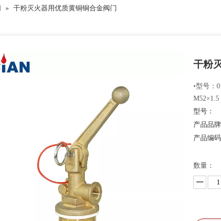
阀
»
干粉灭火器用优质黄铜铜合金阀门
干粉
•型号：0
M52×1.
型号：
产品品
产品编
数量：