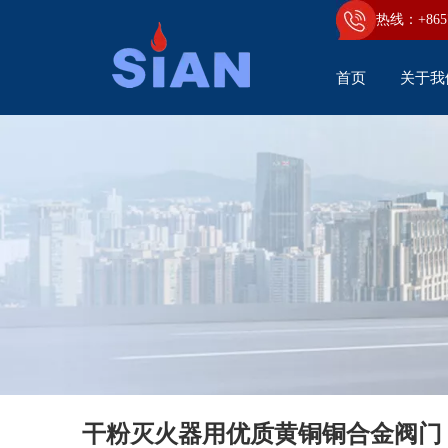
热线：+86
5
首页
关于我
干粉灭火器用优质黄铜铜合金阀门
带安全装置的干粉灭火器铝合金锻造阀门