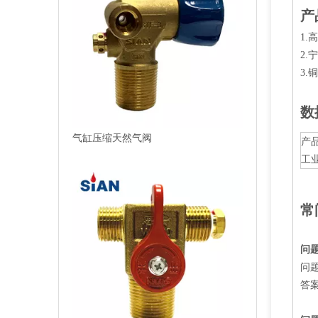
产
1.
2.
3.
数
工业气缸CNG阀
产
工
常
问题
问
答