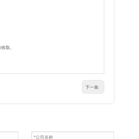
将收取。
！
下一条: