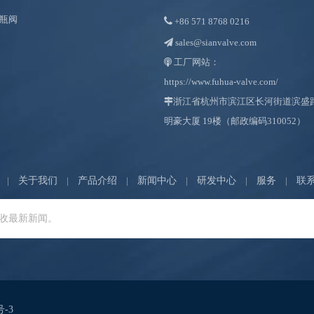
瓶阀

+86
571 8768 0216
sales@sianvalve.com

工厂网站：

https://www.fuhua-valve.com/

浙江省杭州市滨江区长河街道滨盛路 1
明豪大厦 19楼（邮政编码310052）
|
关于我们
|
产品介绍
|
新闻中心
|
研发中心
|
服务
|
联
号-3