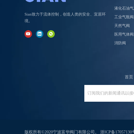
液化石油气
黄铜锌天然气气瓶阀
Sian致力于流体控制，创造人类的安全、宜居环
工业气瓶阀
境。
天然气阀
医用气体阀
消防阀
首页
铜合金释放气瓶阀
版权所有©2020宁波富华阀门有限公司。
浙ICP备17057130