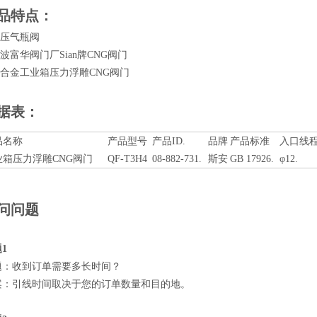
品特点：
高压气瓶阀
宁波富华阀门厂Sian牌CNG阀门
铜合金工业箱压力浮雕CNG阀门
据表：
品名称
产品型号
产品ID.
品牌
产品标准
入口线
业箱压力浮雕CNG阀门
QF-T3H4
08-882-731.
斯安
GB 17926.
φ12.
问问题
1
题：收到订单需要多长时间？
案：引线时间取决于您的订单数量和目的地。