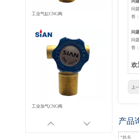
问题
问
工业加气CNG阀
答
问题
问
答
欢
上一
QF-T3H CNG气瓶阀黄铜气阀中国宁波富华阀门厂SIAN品牌
产品