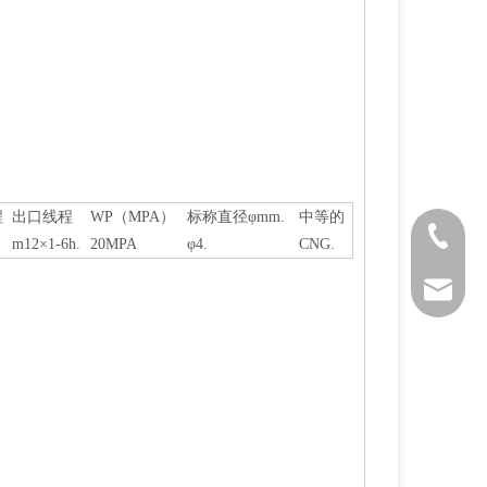
程
出口线程
WP（MPA）
标称直径φmm.
中等的
+86 571 
m12×1-6h.
20MPA
φ4.
CNG.
sales@si