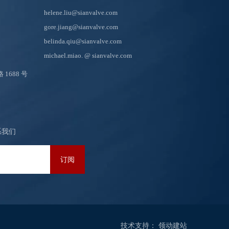
helene.liu@sianvalve.com
gore.jiang@sianvalve.com
belinda.qiu@sianvalve.com
michael.miao.
@ sianvalve.com
688 号
系我们
订阅
技术支持：
领动
建站