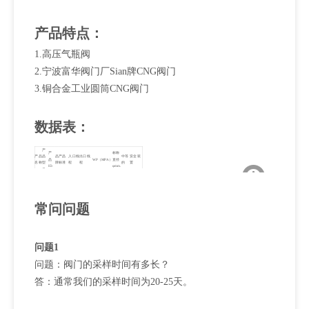
产品特点：
1.高压气瓶阀
2.宁波富华阀门厂Sian牌CNG阀门
3.铜合金工业圆筒CNG阀门
数据表：
产
产
标称
产品
品
品
产品
入口线
出口线
中等
安全装
品
WP（MPA）
直径
名称
型
牌
标准
程
程
的
置
ID.
φmm.
号
外部：
工业
08-
G1 /
30〜
圆筒
QF-
斯
GB
881-
PZ27.8
2（内
20MPA
φ5.
CNG.
33MPa
CNG
T1
安
17926.
713.
部：
110±5℃
阀门
1/4npt）
常问问题
问题1
问题：阀门的采样时间有多长？
答：通常我们的采样时间为20-25天。