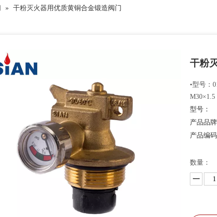
阀
»
干粉灭火器用优质黄铜合金锻造阀门
干粉
•型号：0
M30×1.
型号：
产品品
产品编
数量：