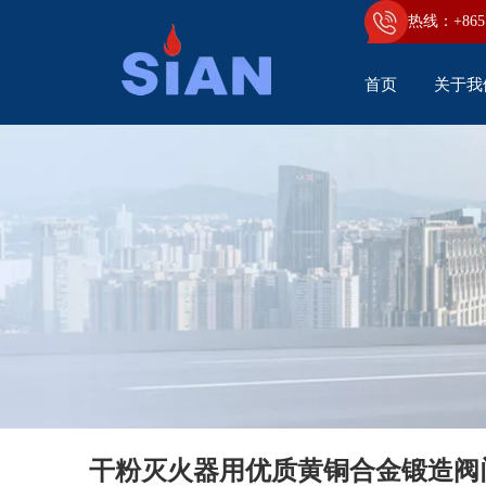
热线：+86
5
首页
关于我
干粉灭火器用优质黄铜合金锻造阀
带 CE 认证的干粉灭火器铜合金阀的灭火器阀