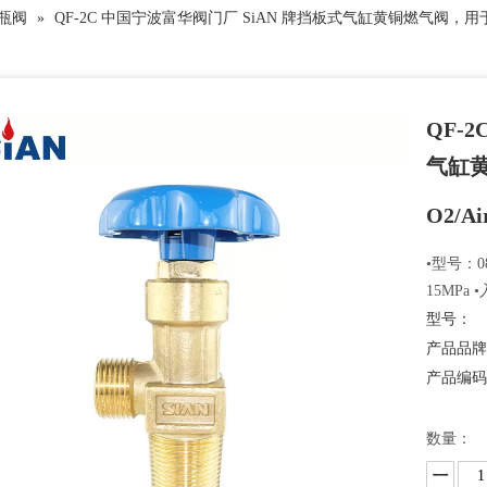
 钢瓶阀
»
QF-2C 中国宁波富华阀门厂 SiAN 牌挡板式气缸黄铜燃气阀，用于工
QF-
气缸
O2/Ai
•型号：08
15MPa 
型号：
产品品
产品编
数量：