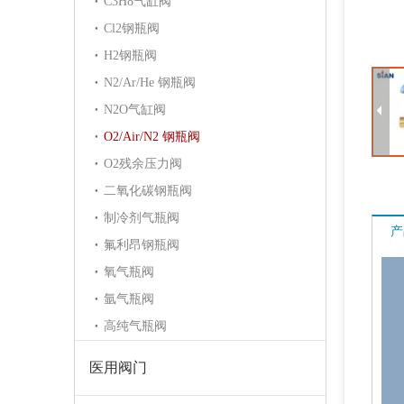
C3H8气缸阀
Cl2钢瓶阀
H2钢瓶阀
N2/Ar/He 钢瓶阀
N2O气缸阀
O2/Air/N2 钢瓶阀
O2残余压力阀
二氧化碳钢瓶阀
制冷剂气瓶阀
产
Sian D35安全LPG气缸控制阀
氟利昂钢瓶阀
氧气瓶阀
氩气瓶阀
高纯气瓶阀
医用阀门