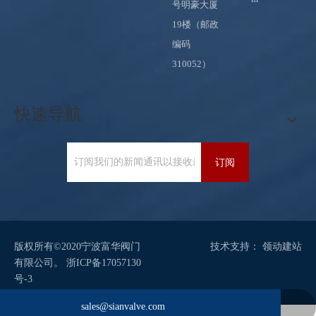
号明豪大厦
19楼（邮政
编码
310052）
快速导航
订阅
版权所有©2020宁波富华阀门
技术支持：
领动
建站
有限公司。
浙ICP备17057130
号-3
sales@sianvalve.com
+86 571 8768 0216