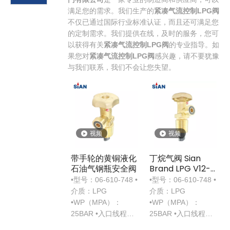
满足您的需求。我们生产的
紧凑气流控制LPG阀
不仅已通过国际行业标准认证，而且还可满足您
的定制需求。我们提供在线，及时的服务，您可
以获得有关
紧凑气流控制LPG阀
的专业指导。如
果您对
紧凑气流控制LPG阀
感兴趣，请不要犹豫
与我们联系，我们不会让您失望。
视频
视频
带手轮的黄铜液化
丁烷气阀 Sian
石油气钢瓶安全阀
Brand LPG V12-
002-(25E) 11# 阀
•型号：06-610-748 •
•型号：06-610-748 •
门带人体工学手轮
介质：LPG
介质：LPG
•WP（MPA）：
•WP（MPA）：
25BAR •入口线程：
25BAR •入口线程：
17E
17E