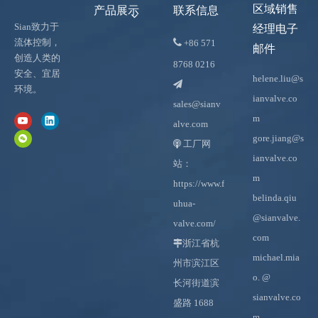
区域销售
产品展示
联系信息
Sian致力于
经理电子

流体控制，
+86
571
邮件
创造人类的
8768 0216
安全、宜居
helene.liu@s

环境。
ianvalve.co
sales@sianv
m
alve.com
gore.jiang@s
工厂网

ianvalve.co
站：
m
https://www.f
belinda.qiu
uhua-
@sianvalve.
valve.com/
com

浙江省杭
michael.mia
州市滨江区
o.
@
长河街道滨
sianvalve.co
盛路 1688
m