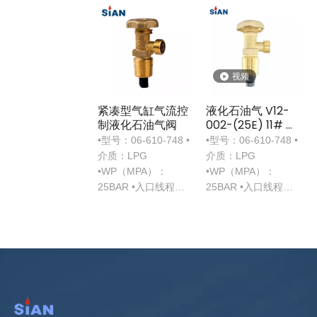
视频
紧凑型气缸气流控
液化石油气 V12-
制液化石油气阀
002-(25E) 11# 阀
门带人体工学手轮
•型号：06-610-748 •
•型号：06-610-748 •
介质：LPG
介质：LPG
•WP（MPA）：
•WP（MPA）：
25BAR •入口线程：
25BAR •入口线程：
17E
17E