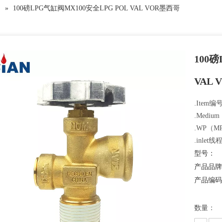
阀
»
100磅LPG气缸阀MX100安全LPG POL VAL VOR墨西哥
100
VAL
.Item编号
.Mediu
.WP（M
.inlet线
型号：
产品品
产品编
数量：