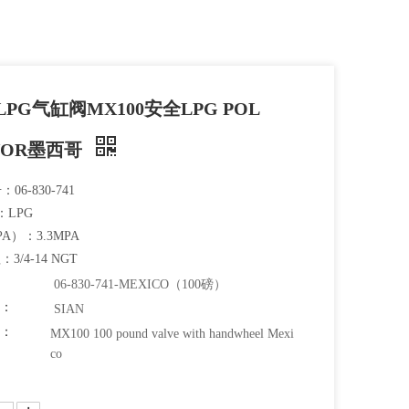
磅LPG气缸阀MX100安全LPG POL
 VOR墨西哥
：06-830-741
m：LPG
PA）：3.3MPA
程：3/4-14 NGT
06-830-741-MEXICO（100磅）
牌：
SIAN
码：
MX100 100 pound valve with handwheel Mexi
co