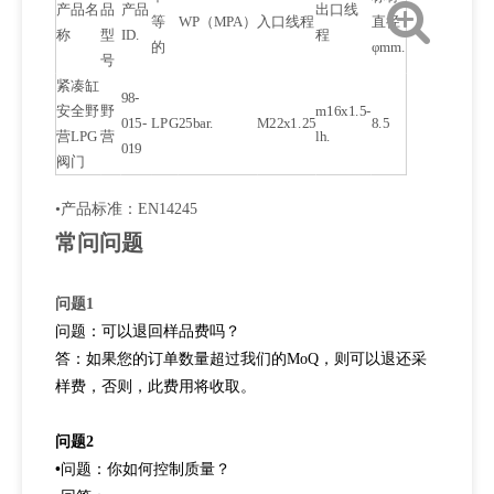
产品名
品
产品
出口线
等
WP（MPA）
入口线程
直径
称
型
ID.
程
的
φmm.
号
紧凑缸
98-
安全野
野
m16x1.5-
015-
LPG
25bar.
M22x1.25
8.5
营LPG
营
lh.
019
阀门
•产品标准：EN14245
常问问题
问题1
问题：可以退回样品费吗？
答：如果您的订单数量超过我们的MoQ，则可以退还采
样费，否则，此费用将收取。
问题2
•
问题：你如何控制质量？