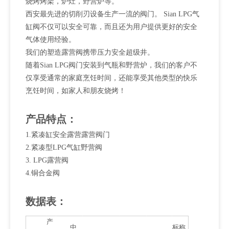
烧烤烤架，炉灶，野营炉等。
西安最先进的切削刃设备生产一流的阀门。 Sian LPG气
缸阀不仅可以安全可靠，而且还为用户提供更好的安全
气体使用经验。
我们的塑造露营阀携带压力安全超级井。
随着Sian LPG阀门安装到气瓶和野营炉，我们的客户不
仅享受通常的家庭烹饪时间，还能享受其他类型的快乐
烹饪时间，如家人和朋友烧烤！
产品特点：
1.紧凑缸安全露营露营阀门
2.紧凑型LPG气缸野营阀
3. LPG露营阀
4.铜合金阀
数据表：
产
中
标称