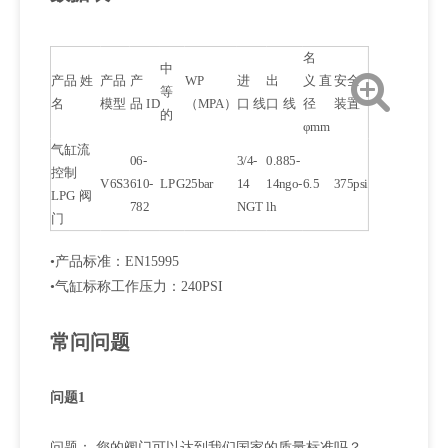
名
中
产品 姓
产品
产
WP
进
出
义 直
安全
等
名
模型
品 ID
（MPA）
口 线
口 线
径
装置
的
φmm
气缸流
06-
3/4-
0.885-
控制
V6S3
610-
LPG
25bar
14
14ngo-
6.5
375psi
LPG 阀
782
NGT
lh
门
•产品标准：EN15995
•气缸标称工作压力：240PSI
常问问题
问题1
问题： 您的阀门可以达到我们国家的质量标准吗？