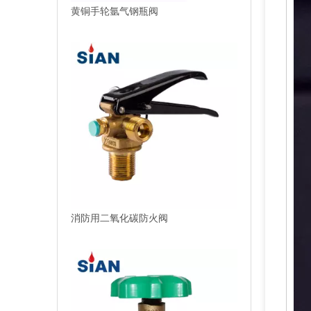
黄铜手轮氩气钢瓶阀
消防用二氧化碳防火阀