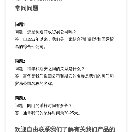
型
二
CO2
08-
常问问题
氧
3 / 4-
0.825-14ngo-
20.25-
安
CGA320B.
805-
15MPA
φ6.
化
14ngt.
RH（CGA320）
22.5MPA
全
737.
碳
工
业
燃
气
问题1
阀
问题：您是制造商或贸易公司吗？
答：自1992年以来，我们是一家结合阀门制造和国际贸
易的综合性公司。
问题2
问题：福华和斯安之间的关系是什么？
答：富华是我们集团公司和斯安的名称是我们的阀门和
贸易公司名称的名称。
问题3.
问题：阀门的采样时间有多长？
答：通常我们的采样时间为20-25天。
欢迎自由联系我们了解有关我们产品的