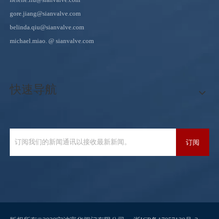
gore.jiang@sianvalve.com
belinda.qiu@sianvalve.com
michael.miao.
@ sianvalve.com
快速导航
订阅