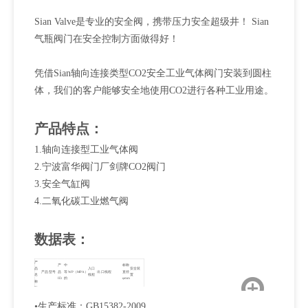
Sian Valve是专业的安全阀，携带压力安全超级井！ Sian
气瓶阀门在安全控制方面做得好！
凭借Sian轴向连接类型CO2安全工业气体阀门安装到圆柱
体，我们的客户能够安全地使用CO2进行各种工业用途。
产品特点：
1.轴向连接型工业气体阀
2.宁波富华阀门厂剑牌CO2阀门
3.安全气缸阀
4.二氧化碳工业燃气阀
数据表：
产
产
中
标称
品
入口
安全装
产品型号
品
等
WP（MPA）
出口线程
直径
名
线程
置
ID.
的
φmm
称
轴
向
连
•生产标准：GB15382-2009
接