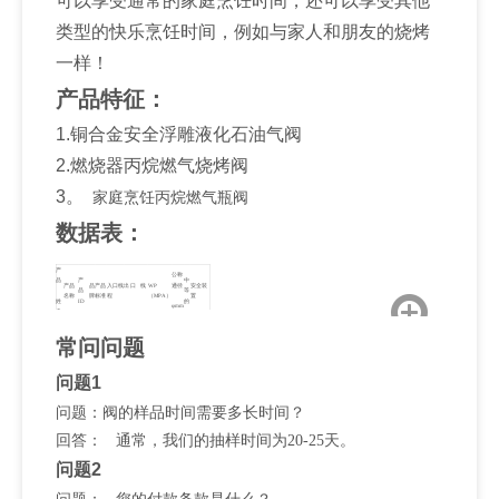
可以享受通常的家庭烹饪时间，还可以享受其他
类型的快乐烹饪时间，例如与家人和朋友的烧烤
一样！
产品特征：
1.铜合金安全浮雕液化石油气阀
2.燃烧器丙烷燃气烧烤阀
3。
家庭烹饪丙烷燃气瓶阀
数据表：
产
公称
品
产
中
产品
品
产品
入口线
出口 线
WP
通径
安全装
品
等
名称
牌
标准
程
（MPA）
置
姓
ID
的
φmm
名
铜
合
常问问题
金
安
全
浮
问题1
08-
雕
BWF-
西
GB
M22×1.5-
丙
2.8 ～
870-
PZ27.8
2.5MPA
φ7
液
1
安
7512
6H-LH
烷
3.4MPA
701
化
问题：阀的样品时间需要多长时间？
石
油
回答： 通常，我们的抽样时间为20-25天。
气
阀
门
问题2