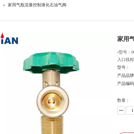
阀
»
家用气瓶流量控制液化石油气阀
家用
•型号：06
入口线程：
型号：
产品品
产品编
数量：