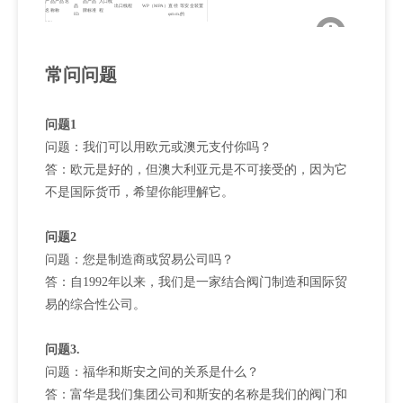
产品
产品名
品
产品
入口线
品
出口线程
WP（MPA）
直径
等
安全装置
名称
称
牌
标准
程
ID.
φmm.
的
870
CGA
08-
阀用
CGA870-
斯
GB
3 / 4-
No.870（CGA
23±1.5MPa
859-
15MPA
φ1.5
氧
于医
2A3
安
15382
16UNF.
V-1）
73±3℃
700.
疗用
途
常问问题
问题1
问题：我们可以用欧元或澳元支付你吗？
答：欧元是好的，但澳大利亚元是不可接受的，因为它
不是国际货币，希望你能理解它。
问题2
问题：您是制造商或贸易公司吗？
答：自1992年以来，我们是一家结合阀门制造和国际贸
易的综合性公司。
问题3.
问题：福华和斯安之间的关系是什么？
答：富华是我们集团公司和斯安的名称是我们的阀门和