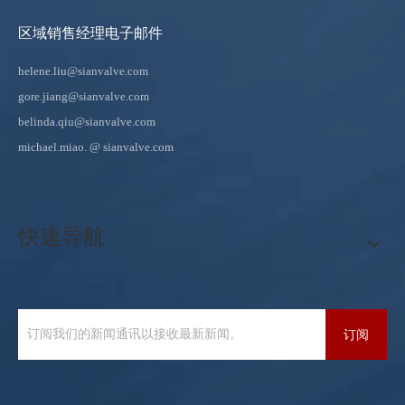
区域销售经理电子邮件
helene.liu@sianvalve.com
gore.jiang@sianvalve.com
belinda.qiu@sianvalve.com
michael.miao.
@ sianvalve.com
快速导航
订阅