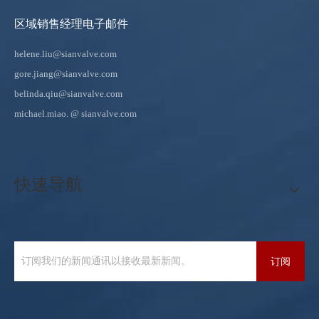
区域销售经理电子邮件
helene.liu@sianvalve.com
gore.jiang@sianvalve.com
belinda.qiu@sianvalve.com
michael.miao.
@ sianvalve.com
快速导航
订阅