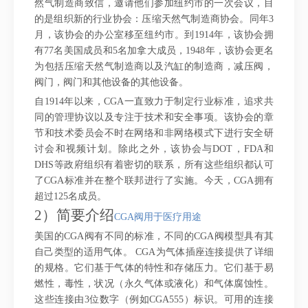
然气制造商致信，邀请他们参加纽约市的一次会议，目
的是组织新的行业协会：压缩天然气制造商协会。同年3
月，该协会的办公室移至纽约市。到1914年，该协会拥
有77名美国成员和5名加拿大成员，1948年，该协会更名
为包括压缩天然气制造商以及汽缸的制造商，减压阀，
阀门，阀门和其他设备的其他设备。
自1914年以来，CGA一直致力于制定行业标准，追求共
同的管理协议以及专注于技术和安全事项。该协会的章
节和技术委员会不时在网络和非网络模式下进行安全研
讨会和视频计划。除此之外，该协会与DOT，FDA和
DHS等政府组织有着密切的联系，所有这些组织都认可
了CGA标准并在整个联邦进行了实施。今天，CGA拥有
超过125名成员。
2）简要介绍
CGA阀用于医疗用途
美国的CGA阀有不同的标准，不同的CGA阀模型具有其
自己类型的适用气体。 CGA为气体插座连接提供了详细
的规格。它们基于气体的特性和存储压力。它们基于易
燃性，毒性，状况（永久气体或液化）和气体腐蚀性。
这些连接由3位数字（例如CGA555）标识。可用的连接