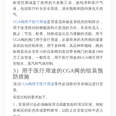
标准范围涵盖了使用的大多数工业，超纯净和医疗气
体，包括医疗针头安全系统，潜水瓶阀和国内液化天然
气。
CGA阀用于医疗用途
是管道流体输送系统的控制部分，
用于改变路径的横截面和介质流的方向，并具有流入，
截止，节流，检查，转移或溢出压力缓解的功能。用于
CGA阀的阀门用于医疗用途，从最简单的关闭阀到最复
杂的自动控制系统，用于多种阀，其品种和规格，阀的
标称直径从非常小的仪表阀到直径带有阀门的最多1000
万工业管道。一般而言，用于医疗用途的CGA阀可用于
控制水，蒸汽和气体控制。
3）用于医疗用途的CGA阀的组装预
防措施
清洁
CGA阀用于医疗用途
零件必须密封并存储以进行安
装。
安装过程的要求如下。
1，安装研讨会必须确保清洁或建造临时清洁区域，例如
新购买的彩色布或塑料膜等，以防止在安装过程中进入