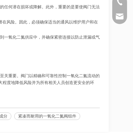
+86 571 
的任何潜在损坏或降解。此外，重要的是要使阀门无法
sales@si
潜在风险。因此，必须确保适当的通风以维护用户和在
到一氧化二氮供应中，并确保紧密连接以防止泄漏或气
至关重要。阀门以精确和可靠性控制一氧化二氮流动的
最大程度地降低风险并为所有相关人员创造更安全的环
成分
紧凑而耐用的一氧化二氮阀组件