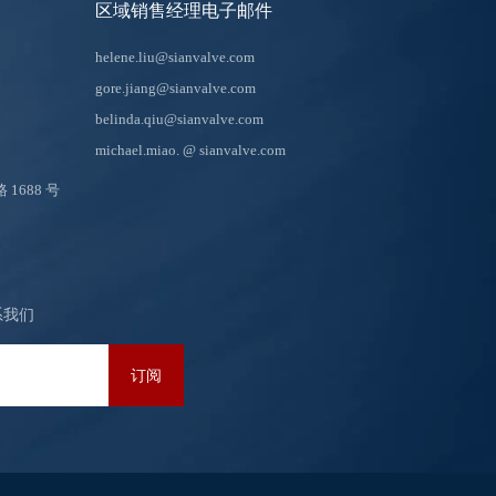
区域销售经理电子邮件
helene.liu@sianvalve.com
gore.jiang@sianvalve.com
belinda.qiu@sianvalve.com
michael.miao.
@ sianvalve.com
688 号
系我们
订阅