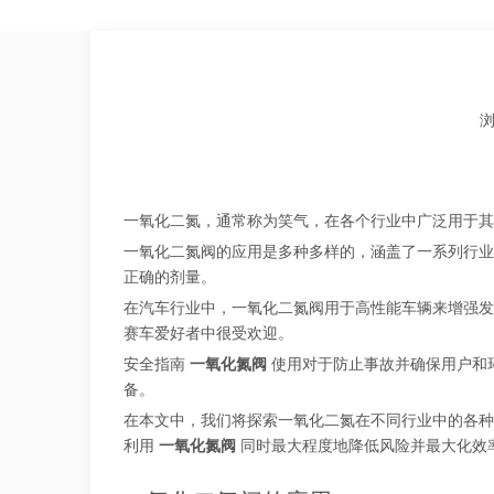
["facebook","twitter","line","wechat","linkedin","pinteres
一氧化二氮，通常称为笑气，在各个行业中广泛用于
一氧化二氮阀的应用是多种多样的，涵盖了一系列行业
正确的剂量。
在汽车行业中，一氧化二氮阀用于高性能车辆来增强发
赛车爱好者中很受欢迎。
安全指南
一氧化氮阀
使用对于防止事故并确保用户和
备。
在本文中，我们将探索一氧化二氮在不同行业中的各种
利用
一氧化氮阀
同时最大程度地降低风险并最大化效