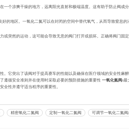
在一个凉爽干燥的地方，远离阳光直射和极端温度。这有助于防止阀成分
良好的地区。一氧化二氮可以在封闭的空间中替代氧气，从而导致窒息的
力或突然的运动，这可能会导致无意的阀门打开或损坏。正确将阀门固定
性。它突出了该阀对于提高赛车的性能以及确保在医疗领域的安全性麻醉
调了遵循安全准则并在使用时采取必要的预防措施的重要性
一氧化氮阀
s
安全性并遵守适当程序的重要性。
件
精密氧化二氮阀
定制一氧化二氮阀
可调节一氧化二氮阀