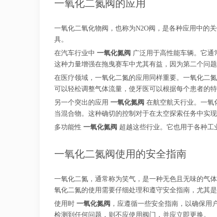
一氧化二氮阀的应用
一氧化二氧化物阀，也称为N2O阀，是各种应用中的
具。
在汽车行业中
一氧化氮阀
广泛用于高性能车辆。它通
这种力量增强在拖曳赛车中尤其有益，因为第二个问题
在医疗领域，一氧化二氮的应用同样重要。一氧化二氮
可以轻松调整气体流量，使牙医可以根据每个患者的特
另一个突出的应用
一氧化氮阀
在航空航天行业。一氧
当混合物。这种确切的控制对于在太空探索任务中实现
多功能性
一氧化氮阀
超越这些行业。它也用于各种工
一氧化二氮阀使用的安全指南
一氧化二氮，通常称为笑气，是一种无色且无味的气体
氧化二氮的使用需要仔细处理和遵守安全指南，尤其是
使用时
一氧化氮阀
，应遵循一些安全指南，以确保用
检测到任何问题，则不应使用阀门，并应立即更换。