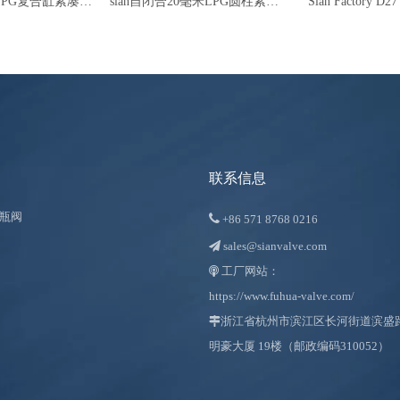
Sian Brass D22 LPG复合缸紧凑型阀制造商
sian自闭合20毫米LPG圆柱紧凑阀D20
联系信息
瓶阀

+86
571 8768 0216
sales@sianvalve.com

工厂网站：

https://www.fuhua-valve.com/

浙江省杭州市滨江区长河街道滨盛路 1
明豪大厦 19楼（邮政编码310052）