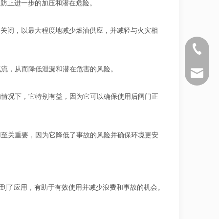
以防止进一步的加压和潜在危险。
并关闭，以最大程度地减少燃油供应，并减轻与火灾相
+86 571 
气流，从而降低泄漏和潜在危害的风险。
sales@si
的情况下，它特别有益，因为它可以确保使用后阀门正
用至关重要，因为它降低了事故的风险并确保环境更安
到了应用，有助于有效使用并减少浪费和事故的机会。