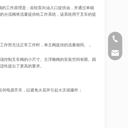
阀的工作原理是：齿轮泵向油入口提供油，并通过单稳
的分流阀将流量提供给工作系统，该系统用于叉车的提
+86 571 
工作而无法正常工作时，单主阀提供的流量相同。 。
sales@si
须控制叉车阀的小尺寸。主浮雕阀的安装空间有限。因
适性提出了更高的要求。
任何电源开关，以避免火花并引起火灾或爆炸；