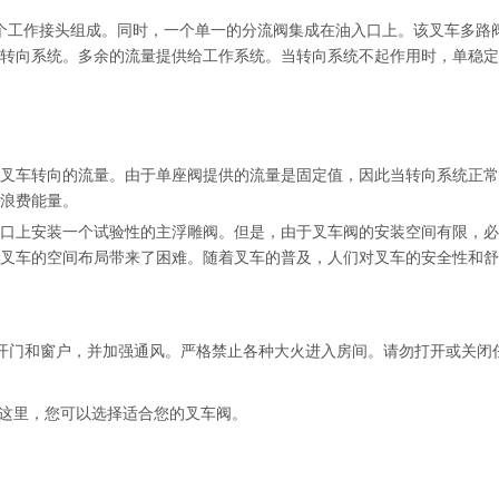
几个工作接头组成。同时，一个单一的分流阀集成在油入口上。该叉车多路
转向系统。多余的流量提供给工作系统。当转向系统不起作用时，单稳定
叉车转向的流量。由于单座阀提供的流量是固定值，因此当转向系统正常
浪费能量。
口上安装一个试验性的主浮雕阀。但是，由于叉车阀的安装空间有限，必
叉车的空间布局带来了困难。随着叉车的普及，人们对叉车的安全性和舒
开门和窗户，并加强通风。严格禁止各种大火进入房间。请勿打开或关闭
td.在这里，您可以选择适合您的叉车阀。