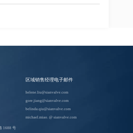
区域销售经理电子邮件
helene.liu@sianvalve.com
gore.jiang@sianvalve.com
belinda.qiu@sianvalve.com
michael.miao.
@ sianvalve.com
688 号