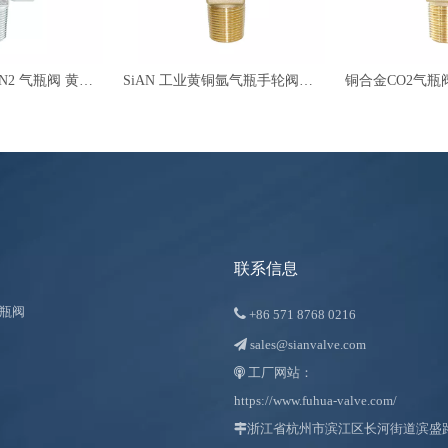
QF-2D O2 空气 N2 气瓶阀 黄铜针型阀
SiAN 工业黄铜氩气瓶手轮阀，具有 TPED 认证
铜合金CO2气瓶
联系信息
瓶阀

+86
571 8768 0216
sales@sianvalve.com

工厂网站：

https://www.fuhua-valve.com/

浙江省杭州市滨江区长河街道滨盛路 1