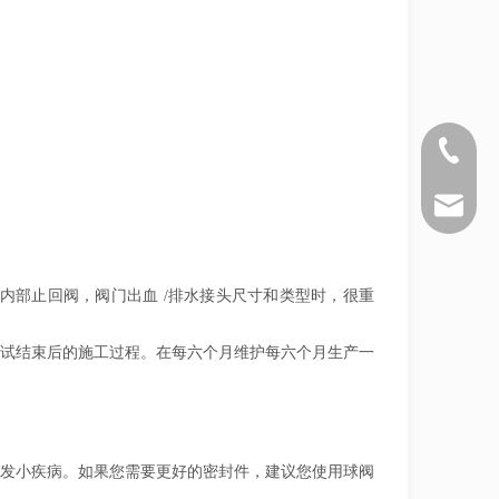
+86 571 
sales@si
部止回阀，阀门出血 /排水接头尺寸和类型时，很重
试结束后的施工过程。在每六个月维护每六个月生产一
头发小疾病。如果您需要更好的密封件，建议您使用球阀