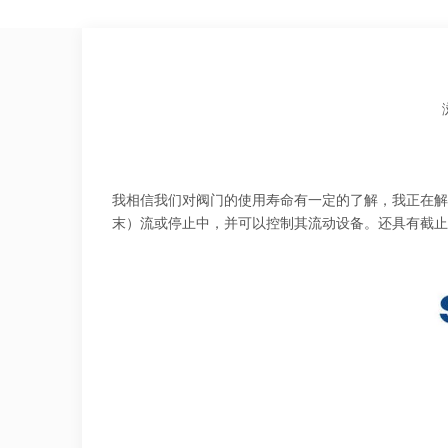
["facebook","twitter","line","wechat","linkedin","pinteres
我相信我们对阀门的使用寿命有一定的了解，我正在解
末）流或停止中，并可以控制其流动设备。还具有截止