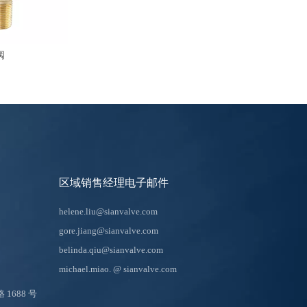
阀
区域销售经理电子邮件
helene.liu@sianvalve.com
gore.jiang@sianvalve.com
belinda.qiu@sianvalve.com
michael.miao.
@ sianvalve.com
688 号